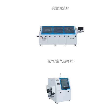
真空回流焊
氮气/空气波峰焊