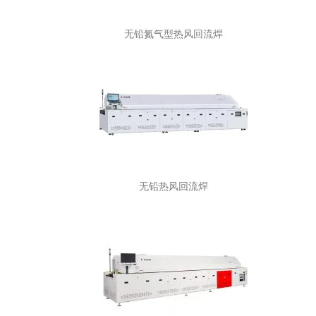
无铅氮气型热风回流焊
无铅热风回流焊