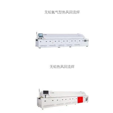
无铅氮气型热风回流焊
无铅热风回流焊