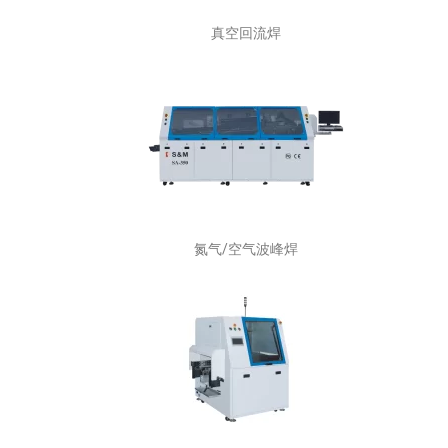
真空回流焊
氮气/空气波峰焊