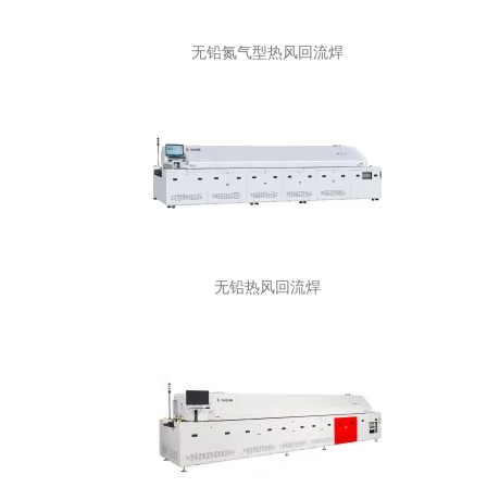
无铅氮气型热风回流焊
无铅热风回流焊