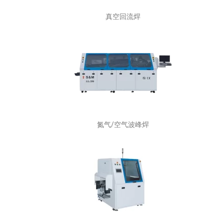
真空回流焊
氮气/空气波峰焊