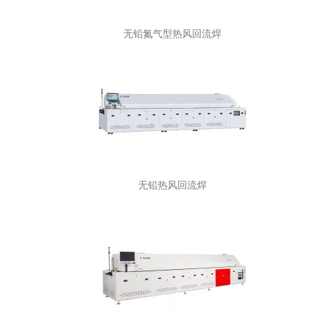
无铅氮气型热风回流焊
无铅热风回流焊