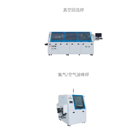
真空回流焊
氮气/空气波峰焊