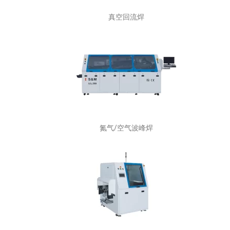
真空回流焊
氮气/空气波峰焊