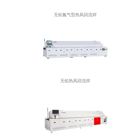
无铅氮气型热风回流焊
无铅热风回流焊